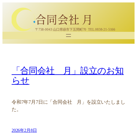
内
容
合同会社 月
を
ス
〒758-0043 山口県萩市下五間町70 TEL.0838-21-5166
キ
ッ
プ
「合同会社 月」設立のお知
らせ
令和7年7月7日に「合同会社 月」を設立いたしまし
た。
2026年2月8日